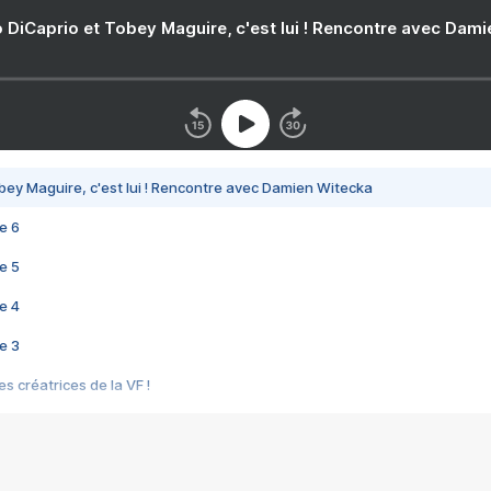
 DiCaprio et Tobey Maguire, c'est lui ! Rencontre avec Dam
bey Maguire, c'est lui ! Rencontre avec Damien Witecka
e 6
e 5
e 4
e 3
s créatrices de la VF !
e 2
e 1