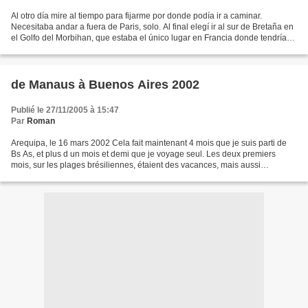
Al otro día mire al tiempo para fijarme por donde podía ir a caminar.
Necesitaba andar a fuera de Paris, solo. Al final elegí ir al sur de Bretaña en
el Golfo del Morbihan, que estaba el único lugar en Francia donde tendría
sol! Llegue en Auray en el...
de Manaus à Buenos Aires 2002
Publié le 27/11/2005 à 15:47
Par
Roman
Arequipa, le 16 mars 2002 Cela fait maintenant 4 mois que je suis parti de
Bs As, et plus d un mois et demi que je voyage seul. Les deux premiers
mois, sur les plages brésiliennes, étaient des vacances, mais aussi
l’apprentissage du voyage. A partir de...