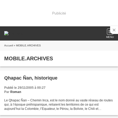
Publicité
MENU
Accueil
» MOBILE.ARCHIVES
MOBILE.ARCHIVES
Qhapac Ñan, historique
Publié le 29/11/2005 à 00:27
Par
Roman
Le Qhapac Ñan – Chemin Inca, est le nom donné au vaste réseau de routes
qui, à l’époque préhispanique, reliaient les territoires de ce qui est
aujourd’hui la Colombie, l’Equateur, le Pérou, la Bolivie, le Chili et
l’Argentine et qui a atteint son apogée,...