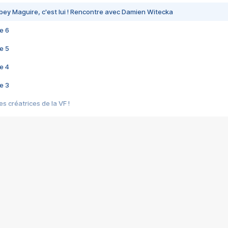
bey Maguire, c'est lui ! Rencontre avec Damien Witecka
e 6
e 5
e 4
e 3
s créatrices de la VF !
e 2
e 1
e Mektoub My Love arrive enfin ! Rencontre avec Shaïn Boumedine et Sal
i : après Toni en famille
elle réalise le bouleversant Dites lui que je l'aime
ais ! Rencontre autour de Vie privée de Rebecca Zlotowski