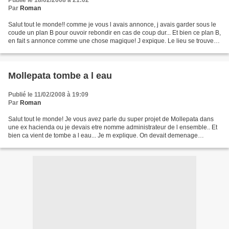
Publié le 18/02/2008 à 21:02
Par
Roman
Salut tout le monde!! comme je vous l avais annonce, j avais garder sous le
coude un plan B pour ouvoir rebondir en cas de coup dur... Et bien ce plan B,
en fait s annonce comme une chose magique! J expique. Le lieu se trouve
au pied du Machu picchu,...
Mollepata tombe a l eau
Publié le 11/02/2008 à 19:09
Par
Roman
Salut tout le monde! Je vous avez parle du super projet de Mollepata dans
une ex hacienda ou je devais etre nomme administrateur de l ensemble.. Et
bien ca vient de tombe a l eau... Je m explique. On devait demenage
mercredi 6 fevrier, mais le camion...