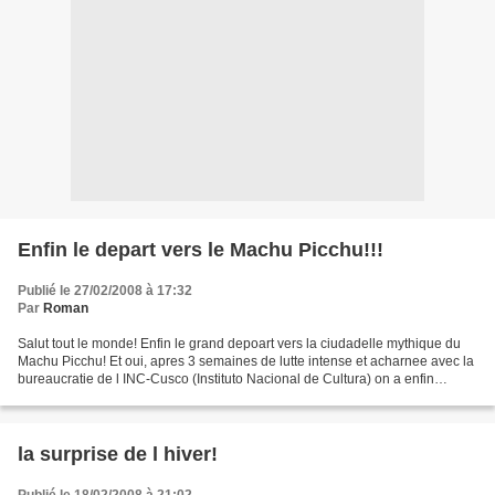
Enfin le depart vers le Machu Picchu!!!
Publié le 27/02/2008 à 17:32
Par
Roman
Salut tout le monde! Enfin le grand depoart vers la ciudadelle mythique du
Machu Picchu! Et oui, apres 3 semaines de lutte intense et acharnee avec la
bureaucratie de l INC-Cusco (Instituto Nacional de Cultura) on a enfin
optenu l autorisation et l exoneration...
la surprise de l hiver!