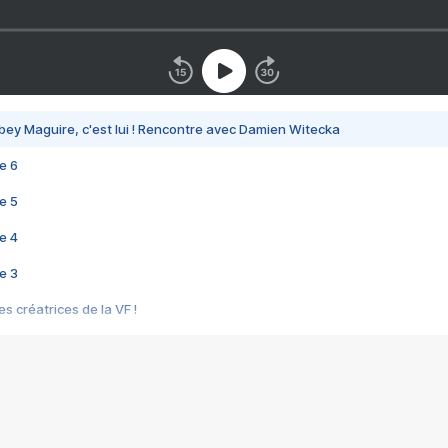
bey Maguire, c'est lui ! Rencontre avec Damien Witecka
e 6
e 5
e 4
e 3
s créatrices de la VF !
e 2
e 1
e Mektoub My Love arrive enfin ! Rencontre avec Shaïn Boumedine et Sal