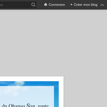
Connexion
+
Créer mon blog
g du Qhapaq Ñan, route