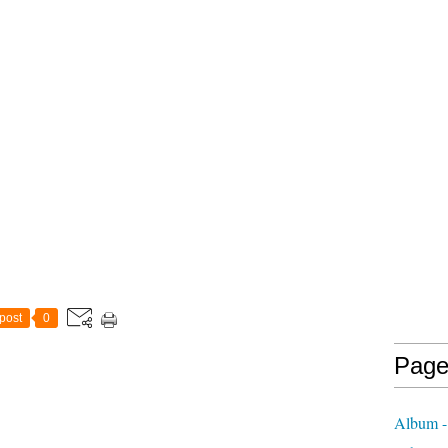
post
0
Page
Album -