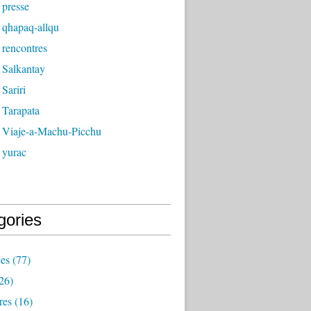
 presse
 qhapaq-allqu
 rencontres
 Salkantay
Sariri
 Tarapata
 Viaje-a-Machu-Picchu
 yurac
gories
ces
(77)
26)
res
(16)