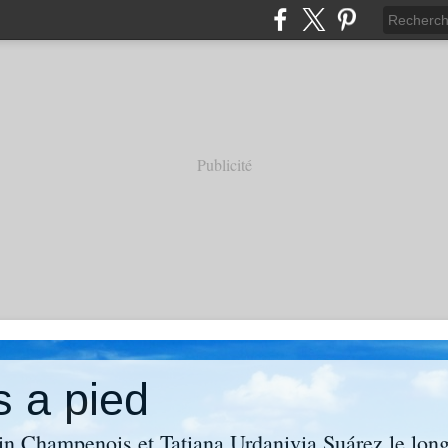
Publicité
s a pied
in Champenois et Tatiana Urdanivia Suárez le lon