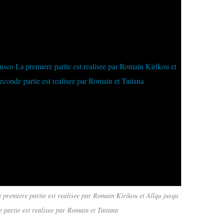
premiere partie est realisee par Romain Kirikou et Allqu jusqu
 partie est realisee par Romain et Tatiana