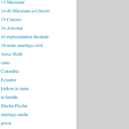
 13-Macusani
 14-de-Macusani-a-Crucero
 15-Crucero
 16-Aricoma
16-representation-theatrale
18-notre-marriage-civil
Atocc-Rritti
carte-
 Colombia
 Ecuador
kirikou-le-lama
la-famille
 Machu-Picchu
 marriage-andin
 perou