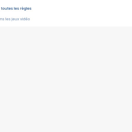
 toutes les règles
s les jeux vidéo
us choquant de Rockstar ? - Le scandale BULLY
e plus moche de Steam
du RÊVE tourne au CAUCHEMAR
pendant 8 heures
it… à tort
umiliés par un jeu vidéo
ire - Final Fantasy 8
ti un empire - Age of Empires
story DOFUS
tard, il crée l'un des pires jeux de tous les temps, MindsEye.