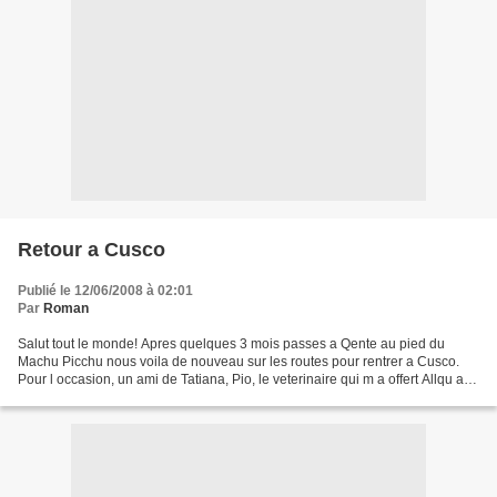
Retour a Cusco
Publié le 12/06/2008 à 02:01
Par
Roman
Salut tout le monde! Apres quelques 3 mois passes a Qente au pied du
Machu Picchu nous voila de nouveau sur les routes pour rentrer a Cusco.
Pour l occasion, un ami de Tatiana, Pio, le veterinaire qui m a offert Allqu a
Jauja, est venu nous rendre visite...