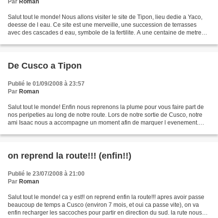
Par
Roman
Salut tout le monde! Nous allons visiter le site de Tipon, lieu dedie a Yaco,
deesse de l eau. Ce site est une merveille, une succession de terrasses
avec des cascades d eau, symbole de la fertilite. A une centaine de metre
plus haut, trone l intihuatana,...
De Cusco a Tipon
Publié le 01/09/2008 à 23:57
Par
Roman
Salut tout le monde! Enfin nous reprenons la plume pour vous faire part de
nos peripeties au long de notre route. Lors de notre sortie de Cusco, notre
ami Isaac nous a accompagne un moment afin de marquer l evenement.
Sariri a ete un peu inquiet, mais...
on reprend la route!!! (enfin!!)
Publié le 23/07/2008 à 21:00
Par
Roman
Salut tout le monde! ca y est!! on reprend enfin la route!!! apres avoir passe
beaucoup de temps a Cusco (environ 7 mois, et oui ca passe vite), on va
enfin recharger les saccoches pour partir en direction du sud. la rute nous