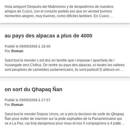
Hola amigos!! Después del Matrimonio y de despedirnos de nuestros
amigos de Cuzco, con el corazòn partido por que en verdad tuvimos
momentos alegres, muy buenos, como dificiles tambien. En Cusco
maduramos en todo sentido, y pasamos de todo un poco, nos...
au pays des alpacas a plus de 4000
Publié le 09/09/2008 à 18:40
Par
Roman
Salut tout le monde! c est dnc en famille que l onpasse l apacheta de l
Ausangate vers Chillca. On rentre au pays des alpacas, ici toutes les vallees
sont peuplees de camelides sudamericains, ils sont partout! D ailleurs on est
trop haut pour les vaches,...
on sort du Qhapaq Ñan
Publié le 09/09/2008 à 17:57
Par
Roman
Salut tout le monde! Depuis Urcos, on a pris la decision de sortir du Qhapaq
Ñan pour eviter de marcher sur la piste asphaltee de la Panamericaine qui
va a La Paz, car trop dangereux pour nous et nos 4 compagnons a 4 pattes.
Du coup, pour continuer notre...