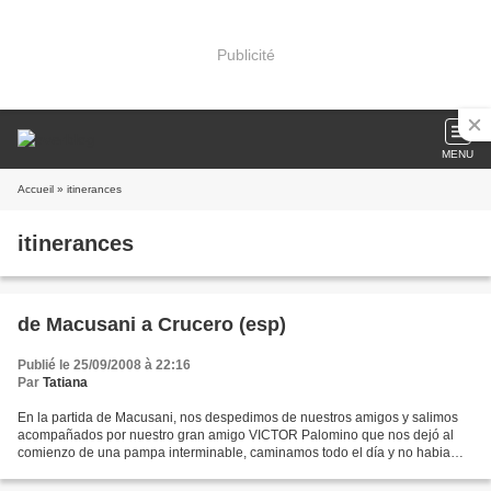
Publicité
MENU
Accueil
» itinerances
itinerances
de Macusani a Crucero (esp)
Publié le 25/09/2008 à 22:16
Par
Tatiana
En la partida de Macusani, nos despedimos de nuestros amigos y salimos
acompañados por nuestro gran amigo VICTOR Palomino que nos dejó al
comienzo de una pampa interminable, caminamos todo el día y no habia
cuando veamos que avanzamos, era interminable,...