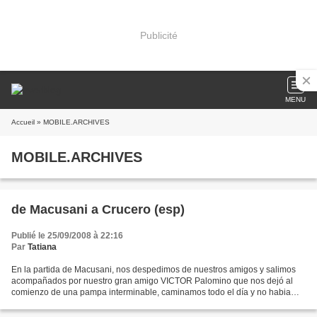
Publicité
MENU
Accueil
» MOBILE.ARCHIVES
MOBILE.ARCHIVES
de Macusani a Crucero (esp)
Publié le 25/09/2008 à 22:16
Par
Tatiana
En la partida de Macusani, nos despedimos de nuestros amigos y salimos
acompañados por nuestro gran amigo VICTOR Palomino que nos dejó al
comienzo de una pampa interminable, caminamos todo el día y no habia
cuando veamos que avanzamos, era interminable,...