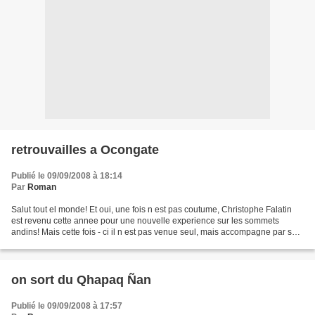
retrouvailles a Ocongate
Publié le 09/09/2008 à 18:14
Par
Roman
Salut tout el monde! Et oui, une fois n est pas coutume, Christophe Falatin
est revenu cette annee pour une nouvelle experience sur les sommets
andins! Mais cette fois - ci il n est pas venue seul, mais accompagne par sa
copine Lise MArie a qui je tire...
on sort du Qhapaq Ñan
Publié le 09/09/2008 à 17:57