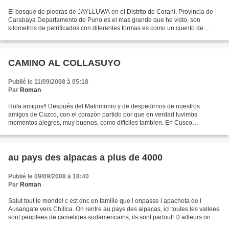
El bosque de piedras de JAYLLUWA en el Distrito de Corani, Provincia de
Carabaya Departamento de Puno es el mas grande que he visto, son
kilometros de petrificados con diferentes formas es como un cuento de
hadas, con pinturas rupsetres a cada paso, verdaderamente...
CAMINO AL COLLASUYO
Publié le 11/09/2008 à 05:18
Par
Roman
Hola amigos!! Después del Matrimonio y de despedirnos de nuestros
amigos de Cuzco, con el corazòn partido por que en verdad tuvimos
momentos alegres, muy buenos, como dificiles tambien. En Cusco
maduramos en todo sentido, y pasamos de todo un poco, nos...
au pays des alpacas a plus de 4000
Publié le 09/09/2008 à 18:40
Par
Roman
Salut tout le monde! c est dnc en famille que l onpasse l apacheta de l
Ausangate vers Chillca. On rentre au pays des alpacas, ici toutes les vallees
sont peuplees de camelides sudamericains, ils sont partout! D ailleurs on est
trop haut pour les vaches,...