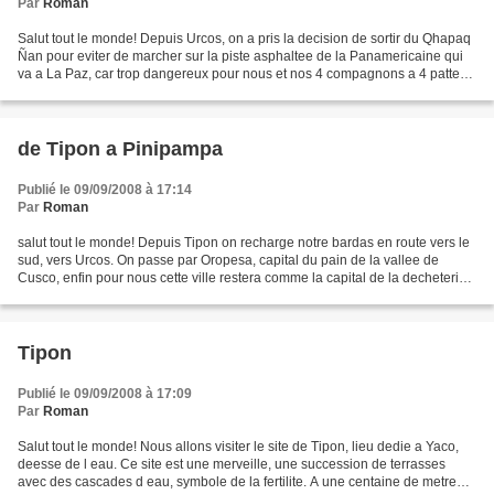
Par
Roman
Salut tout le monde! Depuis Urcos, on a pris la decision de sortir du Qhapaq
Ñan pour eviter de marcher sur la piste asphaltee de la Panamericaine qui
va a La Paz, car trop dangereux pour nous et nos 4 compagnons a 4 pattes.
Du coup, pour continuer notre...
de Tipon a Pinipampa
Publié le 09/09/2008 à 17:14
Par
Roman
salut tout le monde! Depuis Tipon on recharge notre bardas en route vers le
sud, vers Urcos. On passe par Oropesa, capital du pain de la vallee de
Cusco, enfin pour nous cette ville restera comme la capital de la decheterie...
L entree, le village et...
Tipon
Publié le 09/09/2008 à 17:09
Par
Roman
Salut tout le monde! Nous allons visiter le site de Tipon, lieu dedie a Yaco,
deesse de l eau. Ce site est une merveille, une succession de terrasses
avec des cascades d eau, symbole de la fertilite. A une centaine de metre