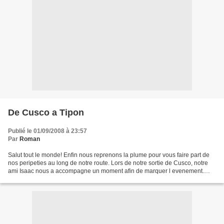
De Cusco a Tipon
Publié le 01/09/2008 à 23:57
Par
Roman
Salut tout le monde! Enfin nous reprenons la plume pour vous faire part de
nos peripeties au long de notre route. Lors de notre sortie de Cusco, notre
ami Isaac nous a accompagne un moment afin de marquer l evenement.
Sariri a ete un peu inquiet, mais...