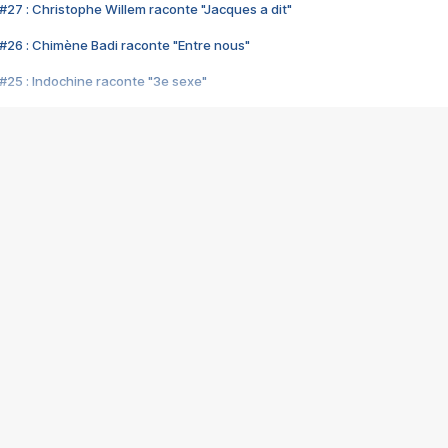
#27 : Christophe Willem raconte "Jacques a dit"
#26 : Chimène Badi raconte "Entre nous"
#25 : Indochine raconte "3e sexe"
#24 : Zaho raconte "C'est chelou"
#23 : Patrick Bruel raconte "Au café des délices"
#22 : Kyo raconte "Le chemin"
#21 : Nolwenn Leroy raconte "Cassé"
#20 : Patrick Hernandez raconte "Born to be alive"
#19 : Lorie raconte "Près de moi"
#18 : Michael Jones raconte "A nos actes manqués" (avec Jean-Jacque
#17 : Khaled raconte "Aïcha"
#16 : Corneille raconte "Parce qu'on vient de loin"
#15 : Indochine raconte "L'aventurier"