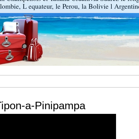
lombie, L equateur, le Perou, la Bolivie l Argentine
Tipon-a-Pinipampa