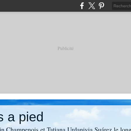
Publicité
s a pied
in Champenois et Tatiana Urdanivia Suárez le lon