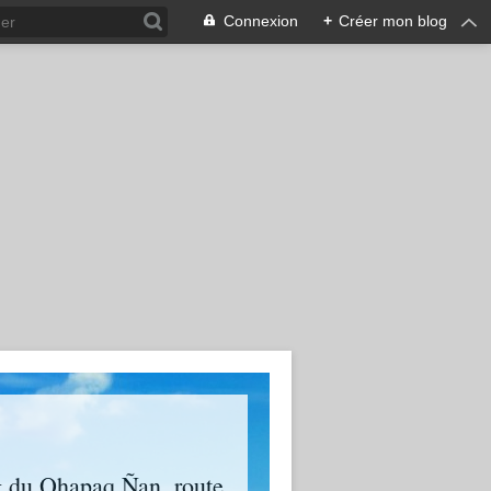
Connexion
+
Créer mon blog
g du Qhapaq Ñan, route