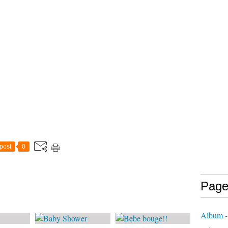
post
0
Page
Album -