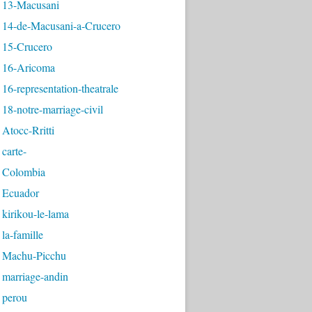
 13-Macusani
 14-de-Macusani-a-Crucero
 15-Crucero
 16-Aricoma
16-representation-theatrale
18-notre-marriage-civil
Atocc-Rritti
carte-
 Colombia
 Ecuador
kirikou-le-lama
la-famille
 Machu-Picchu
 marriage-andin
 perou