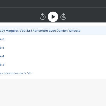
bey Maguire, c'est lui ! Rencontre avec Damien Witecka
e 6
e 5
e 4
e 3
s créatrices de la VF !
e 2
e 1
e Mektoub My Love arrive enfin ! Rencontre avec Shaïn Boumedine et Sal