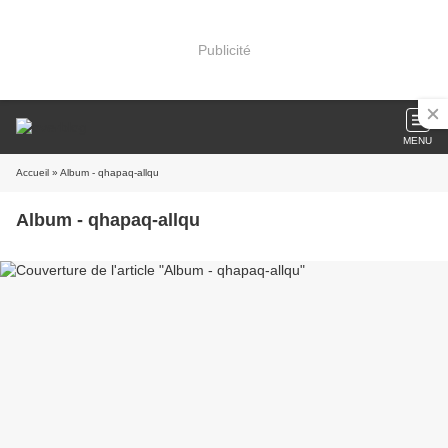
Publicité
MENU
Accueil
» Album - qhapaq-allqu
Album - qhapaq-allqu