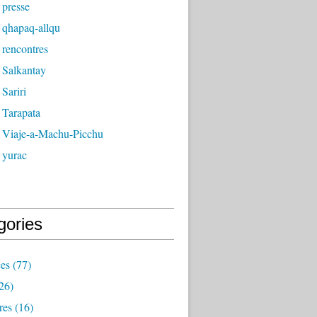
 presse
 qhapaq-allqu
 rencontres
 Salkantay
Sariri
 Tarapata
 Viaje-a-Machu-Picchu
 yurac
gories
ces
(77)
26)
res
(16)