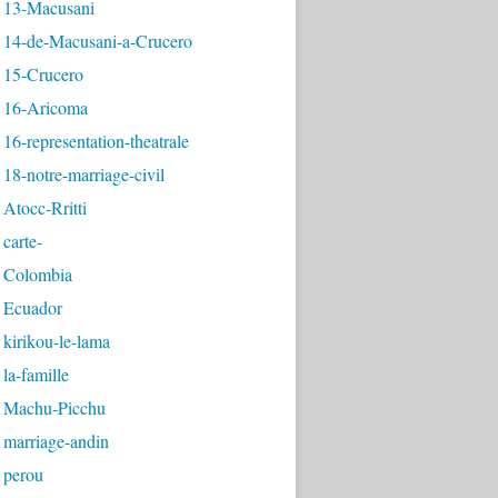
 13-Macusani
 14-de-Macusani-a-Crucero
 15-Crucero
 16-Aricoma
16-representation-theatrale
18-notre-marriage-civil
Atocc-Rritti
carte-
 Colombia
 Ecuador
kirikou-le-lama
la-famille
 Machu-Picchu
 marriage-andin
 perou