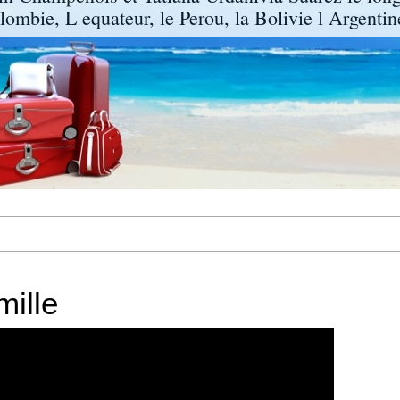
lombie, L equateur, le Perou, la Bolivie l Argentine
ille