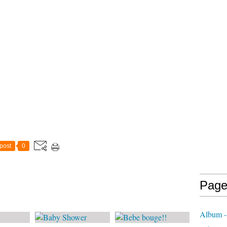
post
0
Page
Album -