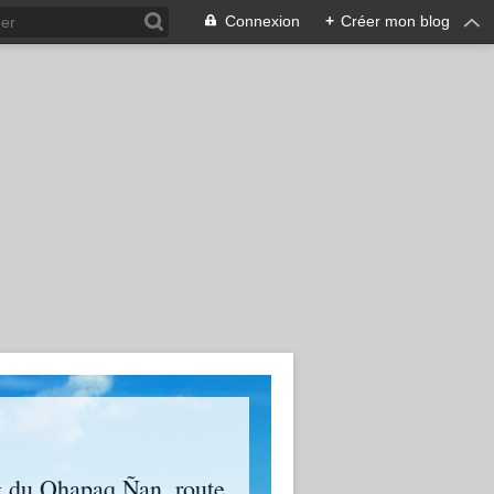
Connexion
+
Créer mon blog
g du Qhapaq Ñan, route