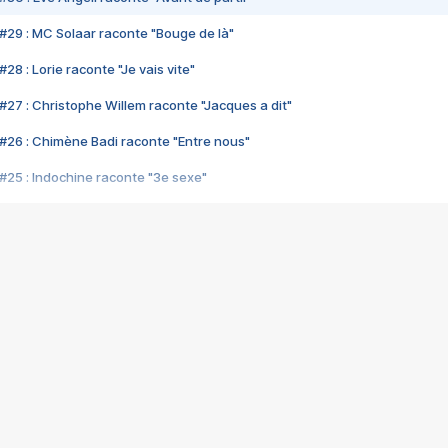
#29 : MC Solaar raconte "Bouge de là"
28 : Lorie raconte "Je vais vite"
#27 : Christophe Willem raconte "Jacques a dit"
#26 : Chimène Badi raconte "Entre nous"
#25 : Indochine raconte "3e sexe"
#24 : Zaho raconte "C'est chelou"
#23 : Patrick Bruel raconte "Au café des délices"
#22 : Kyo raconte "Le chemin"
#21 : Nolwenn Leroy raconte "Cassé"
#20 : Patrick Hernandez raconte "Born to be alive"
#19 : Lorie raconte "Près de moi"
#18 : Michael Jones raconte "A nos actes manqués" (avec Jean-Jacque