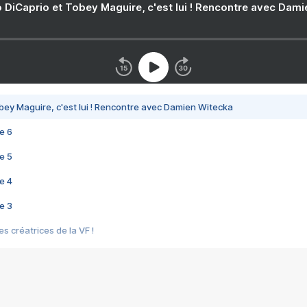
 DiCaprio et Tobey Maguire, c'est lui ! Rencontre avec Dam
bey Maguire, c'est lui ! Rencontre avec Damien Witecka
e 6
e 5
e 4
e 3
s créatrices de la VF !
e 2
e 1
e Mektoub My Love arrive enfin ! Rencontre avec Shaïn Boumedine et Sal