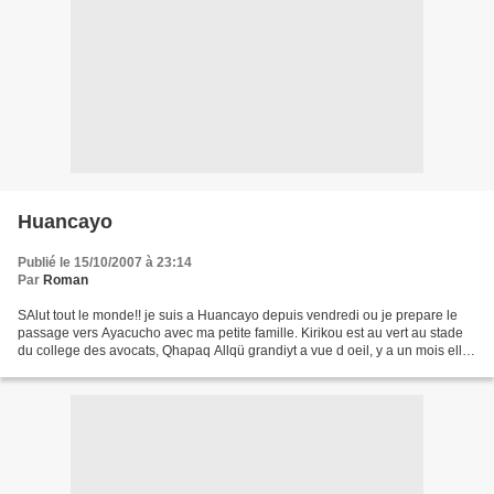
Huancayo
Publié le 15/10/2007 à 23:14
Par
Roman
SAlut tout le monde!! je suis a Huancayo depuis vendredi ou je prepare le
passage vers Ayacucho avec ma petite famille. Kirikou est au vert au stade
du college des avocats, Qhapaq Allqü grandiyt a vue d oeil, y a un mois elle
tenait dans ma main maintenant...