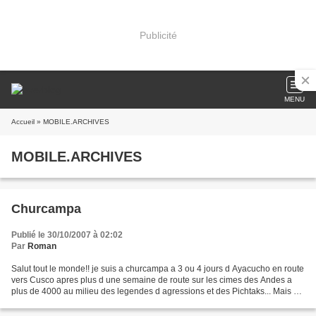
Publicité
MENU
Accueil
» MOBILE.ARCHIVES
MOBILE.ARCHIVES
Churcampa
Publié le 30/10/2007 à 02:02
Par
Roman
Salut tout le monde!! je suis a churcampa a 3 ou 4 jours d Ayacucho en route
vers Cusco apres plus d une semaine de route sur les cimes des Andes a
plus de 4000 au milieu des legendes d agressions et des Pichtaks... Mais qu
est ce que le Pichtak vous...