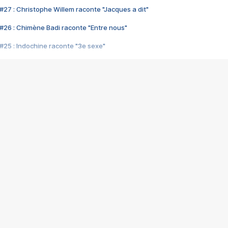
#27 : Christophe Willem raconte "Jacques a dit"
#26 : Chimène Badi raconte "Entre nous"
#25 : Indochine raconte "3e sexe"
#24 : Zaho raconte "C'est chelou"
#23 : Patrick Bruel raconte "Au café des délices"
#22 : Kyo raconte "Le chemin"
#21 : Nolwenn Leroy raconte "Cassé"
#20 : Patrick Hernandez raconte "Born to be alive"
#19 : Lorie raconte "Près de moi"
#18 : Michael Jones raconte "A nos actes manqués" (avec Jean-Jacque
#17 : Khaled raconte "Aïcha"
#16 : Corneille raconte "Parce qu'on vient de loin"