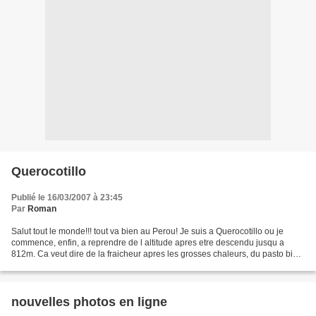
Querocotillo
Publié le 16/03/2007 à 23:45
Par
Roman
Salut tout le monde!!! tout va bien au Perou! Je suis a Querocotillo ou je
commence, enfin, a reprendre de l altitude apres etre descendu jusqu a
812m. Ca veut dire de la fraicheur apres les grosses chaleurs, du pasto bien
vert pour Kirikou qui reprend...
nouvelles photos en ligne