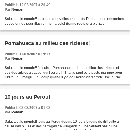
Publié le 12/03/2007 à 20:49
Par
Roman
Salut tout le monde!! quelques nouvelles photos du Perou et des rencontres
quotidiennes pour illustrer mon article! Bonne route et a bientot!!
Pomahuaca au milieu des rizieres!
Publié le 11/03/2007 à 19:13
Par
Roman
Salut tout le monde!! Je suis a Pomahuaca au beau milieu des rizieres et
des des arbres a cacao! qui l eu cru!!!! Il fait chaud et le pasto manque pour
Kirikou qui maigri.... du coup quand il y a de l herbe on s arrete une journee.
J en profite pour visiter...
10 jours au Perou!
Publié le 02/03/2007 à 01:02
Par
Roman
Salut tout le monde!! jsuis au Perou depuis 10 jours 9 jours de difficulte a
cause des pluies et des barrages de villageois qui ne veulent pas d une