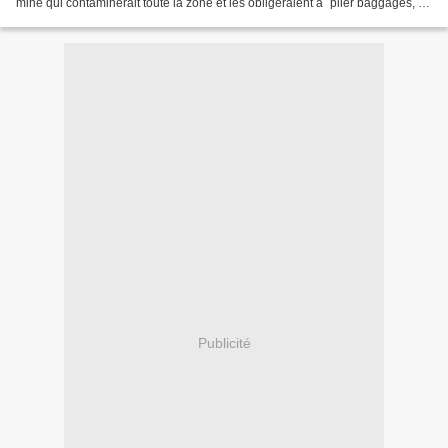
mine qui contaminerait toute la zone et les obligeraient a ´plier baggages, il
sont encore a boire l eau...
Publicité