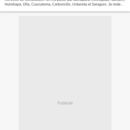
Hurishapa, Oña, Cuscudoma, Carboncillo, Urdaneta et Saraguro. Je reste
sans voie devant des escaliers tailles...
Publicité