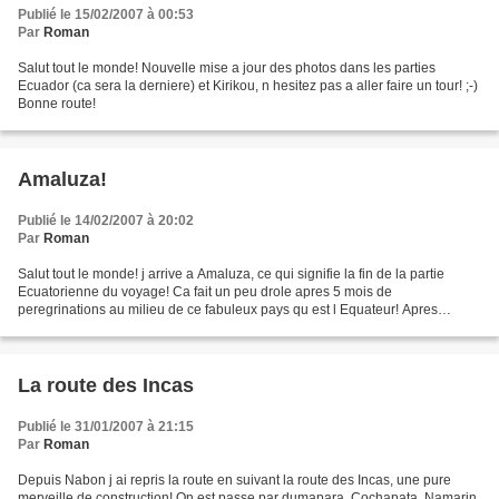
Publié le 15/02/2007 à 00:53
Par
Roman
Salut tout le monde! Nouvelle mise a jour des photos dans les parties
Ecuador (ca sera la derniere) et Kirikou, n hesitez pas a aller faire un tour! ;-)
Bonne route!
Amaluza!
Publié le 14/02/2007 à 20:02
Par
Roman
Salut tout le monde! j arrive a Amaluza, ce qui signifie la fin de la partie
Ecuatorienne du voyage! Ca fait un peu drole apres 5 mois de
peregrinations au milieu de ce fabuleux pays qu est l Equateur! Apres
Saraguro j ai perdu la trace du chemin de l...
La route des Incas
Publié le 31/01/2007 à 21:15
Par
Roman
Depuis Nabon j ai repris la route en suivant la route des Incas, une pure
merveille de construction! On est passe par dumapara, Cochapata, Namarin,