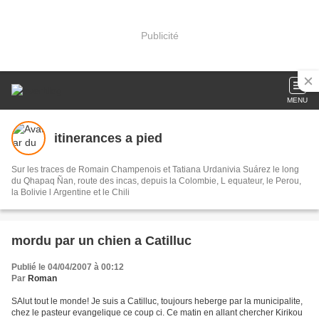
Publicité
MENU
itinerances a pied
Sur les traces de Romain Champenois et Tatiana Urdanivia Suárez le long
du Qhapaq Ñan, route des incas, depuis la Colombie, L equateur, le Perou,
la Bolivie l Argentine et le Chili
mordu par un chien a Catilluc
Publié le 04/04/2007 à 00:12
Par
Roman
SAlut tout le monde! Je suis a Catilluc, toujours heberge par la municipalite,
chez le pasteur evangelique ce coup ci. Ce matin en allant chercher Kirikou