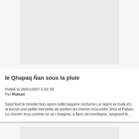
le Qhapaq Ñan sous la pluie
Publié le 28/01/2007 à 02:38
Par
Roman
Salut tout le monde! bon apres cette bagarre nocturne j ai repris la route et j
ai trouve une petite merveille de portion du chemin inca entre Jima et Paban.
Le chemin Inca comme on se l imagine, a flanc de montagne, longeant le
Rio Leon avec des portions...