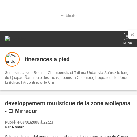
Publicité
MENU
itinerances a pied
Sur les traces de Romain Champenois et Tatiana Urdanivia Suárez le long
du Qhapaq Ñan, route des incas, depuis la Colombie, L equateur, le Perou,
la Bolivie l Argentine et le Chili
developpement touristique de la zone Mollepata
- El Mirrador
Publié le 08/01/2008 à 22:23
Par
Roman