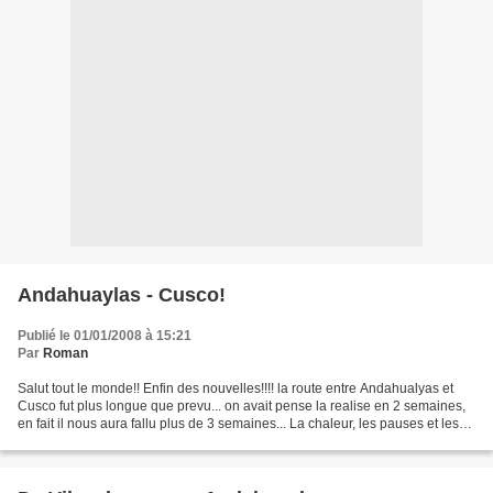
Andahuaylas - Cusco!
Publié le 01/01/2008 à 15:21
Par
Roman
Salut tout le monde!! Enfin des nouvelles!!!! la route entre Andahualyas et
Cusco fut plus longue que prevu... on avait pense la realise en 2 semaines,
en fait il nous aura fallu plus de 3 semaines... La chaleur, les pauses et les
rencontres en sont les...