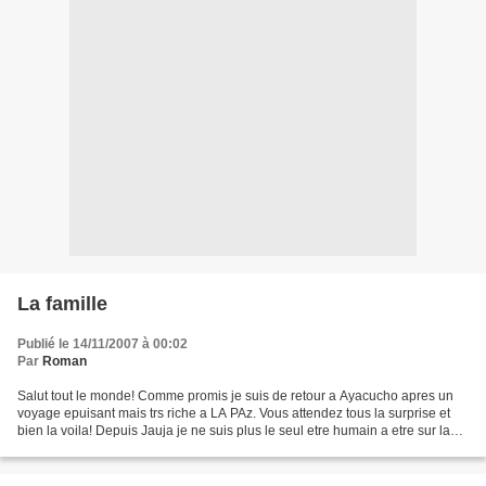
La famille
Publié le 14/11/2007 à 00:02
Par
Roman
Salut tout le monde! Comme promis je suis de retour a Ayacucho apres un
voyage epuisant mais trs riche a LA PAz. Vous attendez tous la surprise et
bien la voila! Depuis Jauja je ne suis plus le seul etre humain a etre sur la
route des incas. Une peruvienne,...