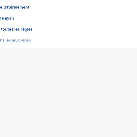
e (littéralement)
im Rayan
 toutes les règles
s les jeux vidéo
us choquant de Rockstar ? - Le scandale BULLY
e plus moche de Steam
du RÊVE tourne au CAUCHEMAR
pendant 8 heures
it… à tort
umiliés par un jeu vidéo
ire - Final Fantasy 8
ti un empire - Age of Empires