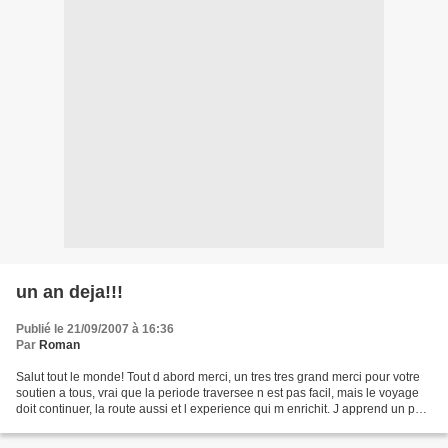
un an deja!!!
Publié le 21/09/2007 à 16:36
Par
Roman
Salut tout le monde! Tout d abord merci, un tres tres grand merci pour votre
soutien a tous, vrai que la periode traversee n est pas facil, mais le voyage
doit continuer, la route aussi et l experience qui m enrichit. J apprend un peu
plus tous les jours,...