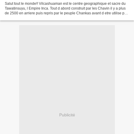
Salut tout le monde!! Vilcashuaman est le centre geographique et sacre du
Tawatinsuyu, l Empire Inca. Tout d abord construit par les Chavin il y a plus
de 2500 en arriere puis repris par le peuple Chankas avant d etre utilise par
les Incas, ce site developpe...
Publicité