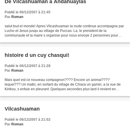
De Vilcashuaman a Andahuaylas
Publié le 06/12/2007 à 21:45
Par
Roman
salut tout el monde! Apres Vilcashuaman la route continue accompagne par
Lucho et Jesus jusqu au village de Puccas. La, le president de la
communaute et la maire s organise pour nous envoye 2 personnes pour
nous accompagne jusqu au fleuve Pampas et pour...
histoire d un cuy chasqui!
Publié le 06/12/2007 à 21:28
Par
Roman
Mais quel est ce nouveau compagnon???? Encore un animal????
lequel??? Un matin, en sortant du village de Chiara un gamin, a la vue de
Kirikou, s enfuie en pleurant. Quelques secondes plus tard il revient en
compagnie de son pere qui vient voir ce qu il...
Vilcashuaman
Publié le 06/12/2007 à 21:02
Par
Roman