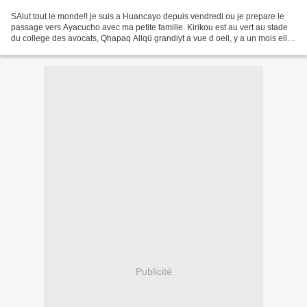
SAlut tout le monde!! je suis a Huancayo depuis vendredi ou je prepare le
passage vers Ayacucho avec ma petite famille. Kirikou est au vert au stade
du college des avocats, Qhapaq Allqü grandiyt a vue d oeil, y a un mois elle
tenait dans ma main maintenant...
Publicité